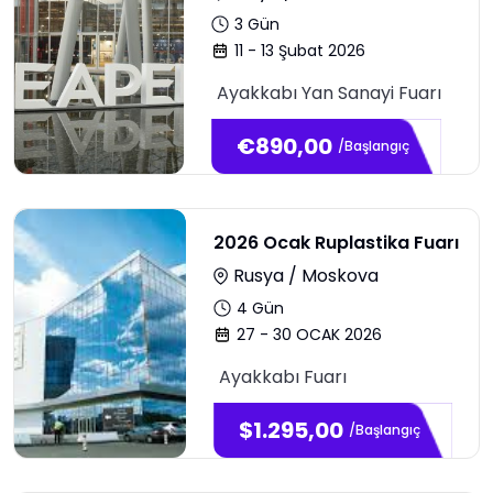
3
Gün
11 - 13 Şubat 2026
Ayakkabı Yan Sanayi Fuarı
€
890,00
/Başlangıç
2026 Ocak Ruplastika Fuarı
Rusya / Moskova
4
Gün
27 - 30 OCAK 2026
Ayakkabı Fuarı
$
1.295,00
/Başlangıç