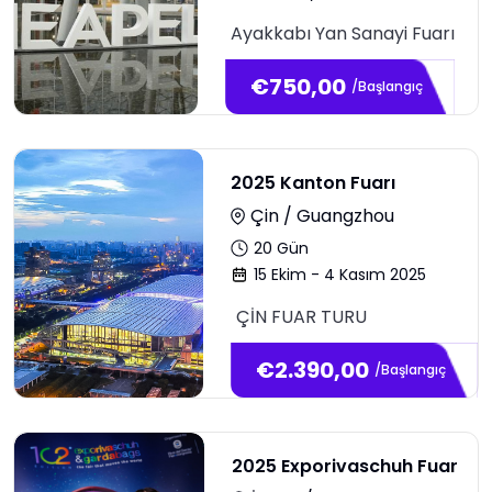
Ayakkabı Yan Sanayi Fuarı
€
750,00
/Başlangıç
2025 Kanton Fuarı
Çin / Guangzhou
20
Gün
15 Ekim - 4 Kasım 2025
ÇİN FUAR TURU
€
2.390,00
/Başlangıç
2025 Exporivaschuh Fuar