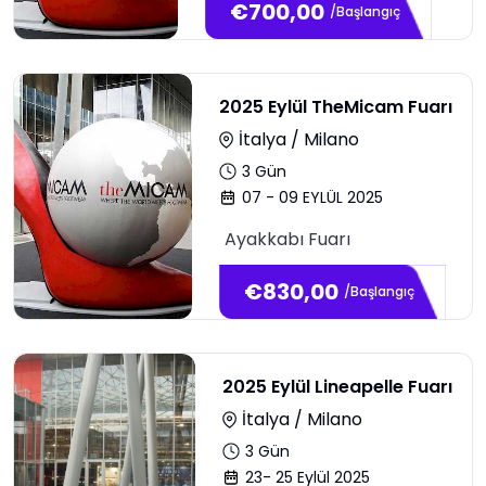
€
700,00
/Başlangıç
2025 Eylül TheMicam Fuarı
İtalya / Milano
3
Gün
07 - 09 EYLÜL 2025
Ayakkabı Fuarı
€
830,00
/Başlangıç
2025 Eylül Lineapelle Fuarı
İtalya / Milano
3
Gün
23- 25 Eylül 2025