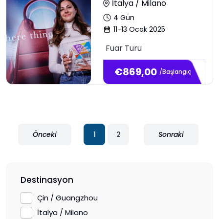
İtalya / Milano
4
Gün
11-13 Ocak 2025
Fuar Turu
€
869,00
/Başlangıç
Önceki
1
2
Sonraki
Destinasyon
Çin / Guangzhou
İtalya / Milano