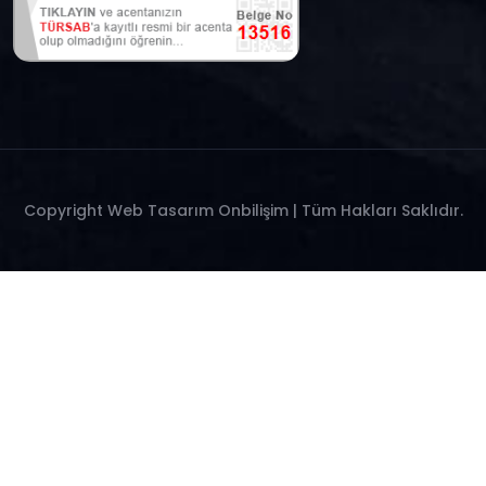
Copyright
Web Tasarım Onbilişim
| Tüm Hakları Saklıdır.